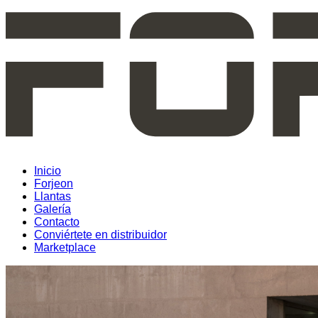
Inicio
Forjeon
Llantas
Galería
Contacto
Conviértete en distribuidor
Marketplace