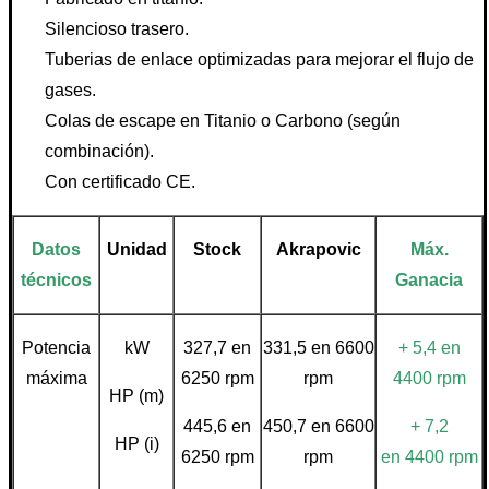
Silencioso trasero.
Tuberias de enlace optimizadas para mejorar el flujo de
gases.
Colas de escape en Titanio o Carbono (según
combinación).
Con certificado CE.
Datos
Unidad
Stock
Akrapovic
Máx.
técnicos
Ganacia
Potencia
kW
327,7 en
331,5 en 6600
+ 5,4 en
máxima
6250 rpm
rpm
4400 rpm
HP (m)
445,6 en
450,7 en 6600
+ 7,2
HP (i)
6250 rpm
rpm
en
4400
rpm