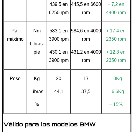
439,5 en
445,5 en 6600
+ 7,2 en
6250 rpm
rpm
4400 rpm
Par
Nm
583,1 en
584,6 en 4000
+ 17,4 en
máximo
3900 rpm
rpm
2350 rpm
Libras-
pie
430,1 en
431,2 en 4000
+ 12,8 en
3900 rpm
rpm
2350 rpm
Peso
Kg
20
17
– 3Kg
Libras
44,1
37,5
– 6,6Kg
%
– 15%
Válido para los modelos BMW