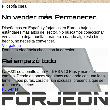
Filosofía clara
No vender más. Permanecer.
Diseñamos en España y forjamos en Europa bajo los
estándares más altos del sector. No buscamos coleccionar
ventas, sino dejar huella duradera: cuando algo está bien
hecho, no necesita convencer.
Ver galería
Donde la elegancia choca con la agresión
Así empezó todo
La FJ01 se atornilló a un Audi R8 V10 Plus y marcó el
camino. Desde entonces seguimos creciendo con una idea
firme: líneas puras, carácter sin excusas, presencia que se
reconoce a metros.
FJ Series