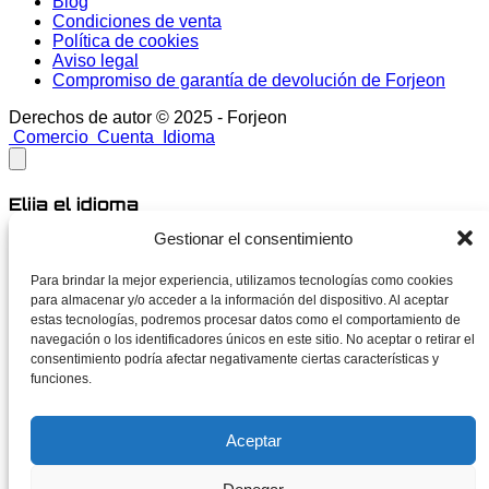
Blog
Condiciones de venta
Política de cookies
Aviso legal
Compromiso de garantía de devolución de Forjeon
Derechos de autor © 2025 - Forjeon
Comercio
Cuenta
Idioma
Elija el idioma
Gestionar el consentimiento
Inglés
Español
Para brindar la mejor experiencia, utilizamos tecnologías como cookies
para almacenar y/o acceder a la información del dispositivo. Al aceptar
cerca
estas tecnologías, podremos procesar datos como el comportamiento de
navegación o los identificadores únicos en este sitio. No aceptar o retirar el
consentimiento podría afectar negativamente ciertas características y
Novedades
funciones.
Suscríbete para enterarte de lanzamientos, acabados
Aceptar
exclusivos y ofertas sin rodeos. Sin spam: solo noticias
forjadas.