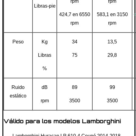
rpm
rpm
Libras-pie
424,7 en 6550
583,1 en 3150
+
rpm
rpm
Peso
Kg
34
13,5
Libras
75
29,8
%
Ruido
dB
89
99
estático
rpm
3500
3500
Válido para los modelos Lamborghini
Lamborghini Huracan LP 610-4 Coupé 2014-2018.