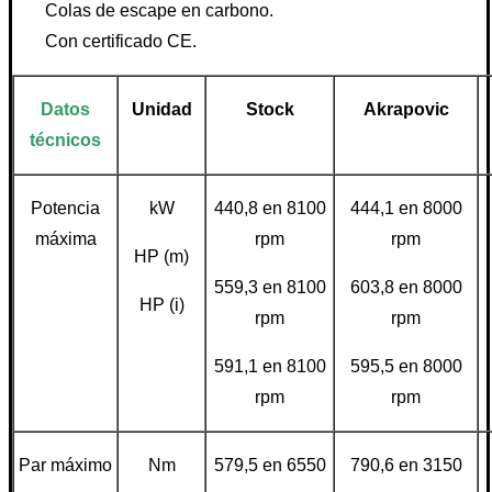
Colas de escape en carbono.
Con certificado CE.
Datos
Unidad
Stock
Akrapovic
técnicos
Potencia
kW
440,8 en 8100
444,1 en 8000
máxima
rpm
rpm
HP (m)
559,3 en 8100
603,8 en 8000
HP (i)
rpm
rpm
591,1 en 8100
595,5 en 8000
rpm
rpm
Par máximo
Nm
579,5 en 6550
790,6 en 3150